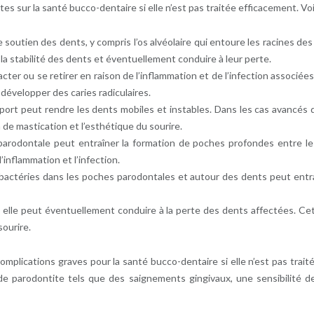
es sur la santé bucco-dentaire si elle n’est pas traitée efficacement. V
 soutien des dents, y compris l’os alvéolaire qui entoure les racines de
 la stabilité des dents et éventuellement conduire à leur perte.
ter ou se retirer en raison de l’inflammation et de l’infection associée
développer des caries radiculaires.
upport peut rendre les dents mobiles et instables. Dans les cas avancé
n de mastication et l’esthétique du sourire.
 parodontale peut entraîner la formation de poches profondes entre l
’inflammation et l’infection.
bactéries dans les poches parodontales et autour des dents peut ent
e, elle peut éventuellement conduire à la perte des dents affectées. Cett
sourire.
omplications graves pour la santé bucco-dentaire si elle n’est pas trait
e parodontite tels que des saignements gingivaux, une sensibilité de