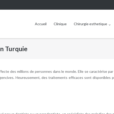
Accueil
Clinique
Chirurgie esthetique
en Turquie
ffecte des millions de personnes dans le monde. Elle se caractérise pa
gencives. Heureusement, des traitements efficaces sont disponibles po
é par un dentiste ou un parodontiste, un spécialiste des maladies des g