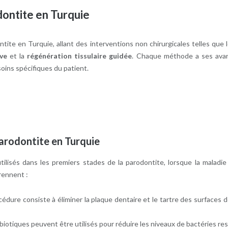
dontite en Turquie
ntite en Turquie, allant des interventions non chirurgicales telles que 
ive
et la
régénération tissulaire guidée
. Chaque méthode a ses avan
soins spécifiques du patient.
parodontite en Turquie
lisés dans les premiers stades de la parodontite, lorsque la maladie
rennent :
cédure consiste à éliminer la plaque dentaire et le tartre des surfaces de
tibiotiques peuvent être utilisés pour réduire les niveaux de bactéries r