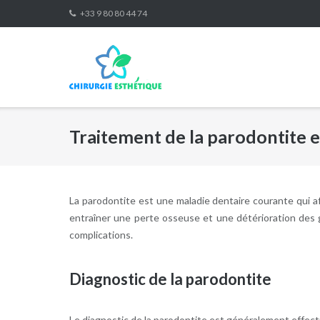
Skip
+33 9 80 80 44 74
to
content
Traitement de la parodontite 
La parodontite est une maladie dentaire courante qui a
entraîner une perte osseuse et une détérioration des 
complications.
Diagnostic de la parodontite
Le diagnostic de la parodontite est généralement effectu