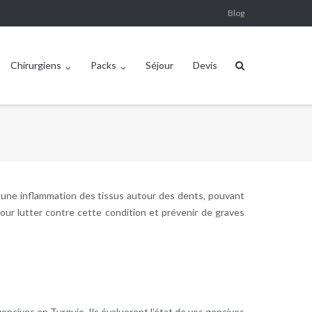
Blog
Chirurgiens
Packs
Séjour
Devis
r une inflammation des tissus autour des dents, pouvant
ur lutter contre cette condition et prévenir de graves
encives en Turquie. Ils évalueront l’état de vos gencives