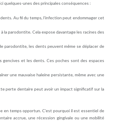
oici quelques-unes des principales conséquences :
s dents. Au fil du temps, l’infection peut endommager cet
s à la parodontite. Cela expose davantage les racines des
s de parodontite, les dents peuvent même se déplacer de
es gencives et les dents. Ces poches sont des espaces
raîner une mauvaise haleine persistante, même avec une
e perte dentaire peut avoir un impact significatif sur la
ée en temps opportun. C’est pourquoi il est essentiel de
ntaire accrue, une récession gingivale ou une mobilité