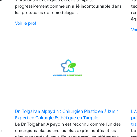
progressivement comme un allié incontournable dans
te
les protocoles de remodelage…
re
ég
Voir le profil
Voi
Dr. Tolgahan Alpaydin : Chirurgien Plasticien à Izmir,
LA
Expert en Chirurgie Esthétique en Turquie
pr
Le Dr Tolgahan Alpaydin est reconnu comme l’un des
tr
e,
chirurgiens plasticiens les plus expérimentés et les
La
plus respectés d’Izmir, figurant parmi les références
re