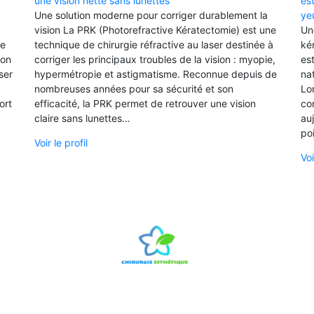
une vision nette sans lunettes
es
Une solution moderne pour corriger durablement la
ye
vision La PRK (Photorefractive Kératectomie) est une
Un
ue
technique de chirurgie réfractive au laser destinée à
ké
ion
corriger les principaux troubles de la vision : myopie,
es
ser
hypermétropie et astigmatisme. Reconnue depuis de
nat
nombreuses années pour sa sécurité et son
Lo
ort
efficacité, la PRK permet de retrouver une vision
cor
claire sans lunettes…
au
po
Voir le profil
Voi