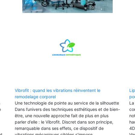
Vibrofit : quand les vibrations réinventent le
Li
remodelage corporel
po
s
Une technologie de pointe au service de la silhouette
La
e
Dans l’univers des techniques esthétiques et de bien-
co
être, une nouvelle approche fait de plus en plus
no
parler d’elle : le Vibrofit. Discret dans son principe,
hau
remarquable dans ses effets, ce dispositif de
4D
nt
vibrations mécaniques ciblées s’impose
Va