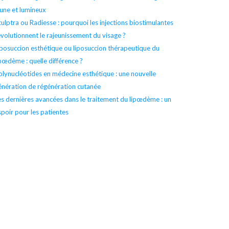
eune et lumineux
culptra ou Radiesse : pourquoi les injections biostimulantes
évolutionnent le rajeunissement du visage ?
iposuccion esthétique ou liposuccion thérapeutique du
ipœdème : quelle différence ?
olynucléotides en médecine esthétique : une nouvelle
énération de régénération cutanée
es dernières avancées dans le traitement du lipœdème : un
spoir pour les patientes