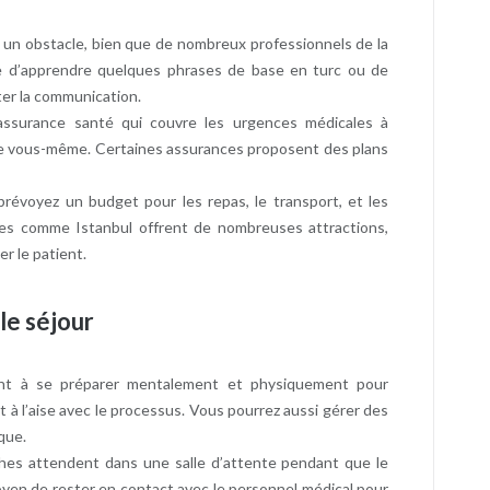
re un obstacle, bien que de nombreux professionnels de la
ile d’apprendre quelques phrases de base en turc ou de
ter la communication.
assurance santé qui couvre les urgences médicales à
gie vous-même. Certaines assurances proposent des plans
prévoyez un budget pour les repas, le transport, et les
illes comme Istanbul offrent de nombreuses attractions,
er le patient.
le séjour
ent à se préparer mentalement et physiquement pour
et à l’aise avec le processus. Vous pourrez aussi gérer des
ique.
ches attendent dans une salle d’attente pendant que le
oyen de rester en contact avec le personnel médical pour