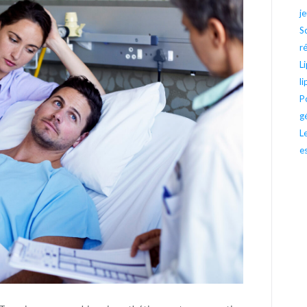
j
S
r
L
l
P
g
L
e