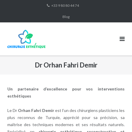
Skip
+33 9 80 80 44 74
to
Blog
content
Dr Orhan Fahri Demir
Un partenaire d’excellence pour vos interventions
esthétiques
Le Dr
Orhan Fahri Demir
est l’un des chirurgiens plasticiens les
plus reconnus de Turquie, apprécié pour sa précision, sa
maîtrise des techniques modernes et ses résultats naturels.
Spécialisé en
chirurgie esthétique, reconstructive et