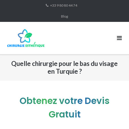
Skip
+33 9 80 80 44 74
to
Blog
content
Quelle chirurgie pour le bas du visage
en Turquie ?
Obtenez votre Devis
Gratuit