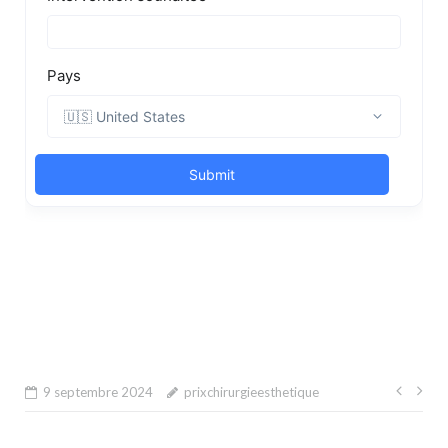
Navi
9 septembre 2024
prixchirurgieesthetique
de
l’arti