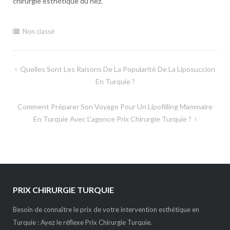
chirurgie esthétique du nez.
Non classé
Navigation
Quelles Sont Les Raisons De La Popularité De La Liposuccion
de
En Turquie ?
l’article
Comment Préparer Son Voyage Pour Un Lipofilling Mammaire
En Turquie Avec L’agence Prix Chirurgie Turquie ?
PRIX CHIRURGIE TURQUIE
Besoin de connaître le prix de votre intervention esthétique en
Turquie : Ayez le réflexe Prix Chirurgie Turquie.