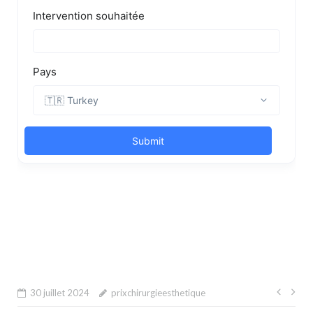
Navi
30 juillet 2024
prixchirurgieesthetique
de