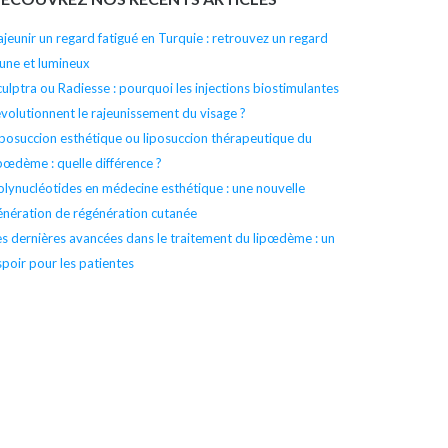
l’article
ajeunir un regard fatigué en Turquie : retrouvez un regard
eune et lumineux
culptra ou Radiesse : pourquoi les injections biostimulantes
évolutionnent le rajeunissement du visage ?
iposuccion esthétique ou liposuccion thérapeutique du
ipœdème : quelle différence ?
olynucléotides en médecine esthétique : une nouvelle
énération de régénération cutanée
es dernières avancées dans le traitement du lipœdème : un
spoir pour les patientes