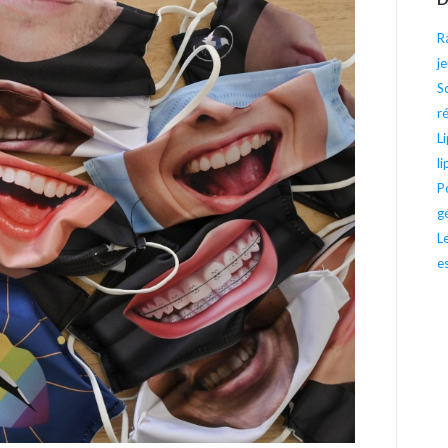
R
j
S
r
L
l
P
g
L
e