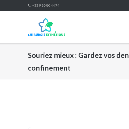
Skip
+33 9 80 80 44 74
to
content
Souriez mieux : Gardez vos de
confinement