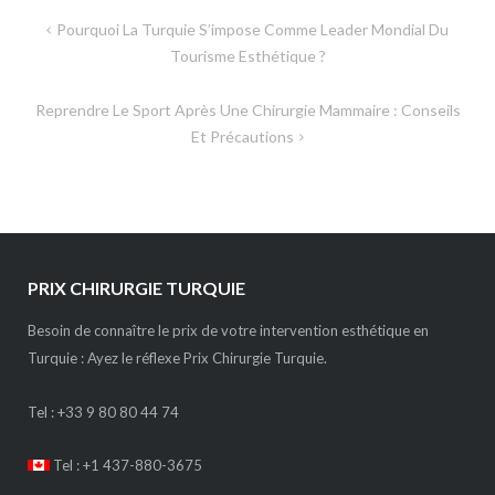
Navigation
Pourquoi La Turquie S’impose Comme Leader Mondial Du
de
Tourisme Esthétique ?
l’article
Reprendre Le Sport Après Une Chirurgie Mammaire : Conseils
Et Précautions
PRIX CHIRURGIE TURQUIE
Besoin de connaître le prix de votre intervention esthétique en
Turquie : Ayez le réflexe Prix Chirurgie Turquie.
Tel :
+33 9 80 80 44 74
Tel : +1 437-880-3675