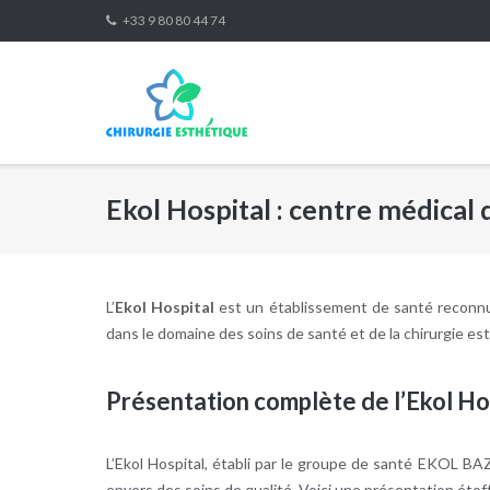
Skip
+33 9 80 80 44 74
to
content
Ekol Hospital : centre médical 
L’
Ekol Hospital
est un établissement de santé reconnu, s
dans le domaine des soins de santé et de la chirurgie es
Présentation complète de l’Ekol Ho
L’Ekol Hospital, établi par le groupe de santé EKOL BA
envers des soins de qualité. Voici une présentation étof