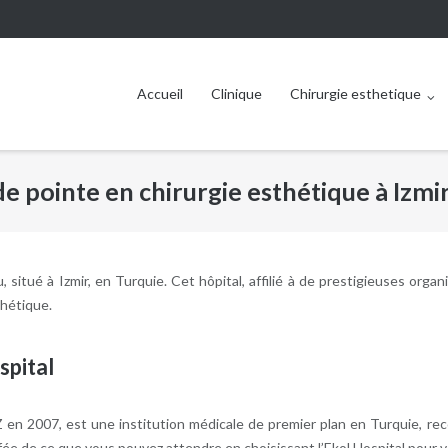
Accueil
Clinique
Chirurgie esthetique
de pointe en chirurgie esthétique à Izmi
itué à Izmir, en Turquie. Cet hôpital, affilié à de prestigieuses organ
thétique.
spital
Z en 2007, est une institution médicale de premier plan en Turquie, 
fée de ce que vous pouvez attendre en choisissant l’Ekol Hospital pour 