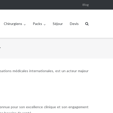
Blog
Chirurgiens
Packs
Séjour
Devis
r
isations médicales internationales, est un acteur majeur
reconnue pour son excellence clinique et son engagement
vos besoins de santé.