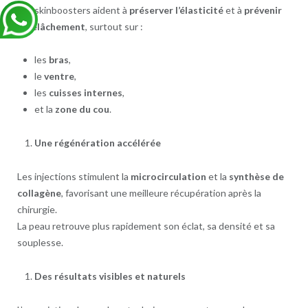
Les skinboosters aident à
préserver l’élasticité
et à
prévenir
le relâchement
, surtout sur :
les
bras
,
le
ventre
,
les
cuisses internes
,
et la
zone du cou
.
Une régénération accélérée
Les injections stimulent la
microcirculation
et la
synthèse de
collagène
, favorisant une meilleure récupération après la
chirurgie.
La peau retrouve plus rapidement son éclat, sa densité et sa
souplesse.
Des résultats visibles et naturels