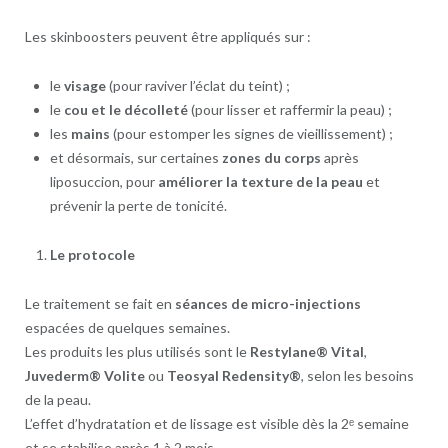
Les skinboosters peuvent être appliqués sur :
le
visage
(pour raviver l’éclat du teint) ;
le
cou et le décolleté
(pour lisser et raffermir la peau) ;
les
mains
(pour estomper les signes de vieillissement) ;
et désormais, sur certaines
zones du corps
après
liposuccion, pour
améliorer la texture de la peau
et
prévenir la perte de tonicité.
Le protocole
Le traitement se fait en
séances de micro-injections
espacées de quelques semaines.
Les produits les plus utilisés sont le
Restylane® Vital
,
Juvederm® Volite
ou
Teosyal Redensity®
, selon les besoins
de la peau.
L’effet d’hydratation et de lissage est visible dès la 2ᵉ semaine
et se stabilise après 1 à 2 mois.