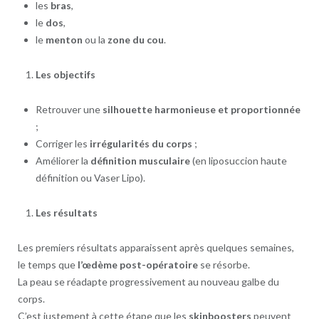
les
bras
,
le
dos
,
le
menton
ou la
zone du cou
.
Les objectifs
Retrouver une
silhouette harmonieuse et proportionnée
;
Corriger les
irrégularités du corps
;
Améliorer la
définition musculaire
(en liposuccion haute
définition ou Vaser Lipo).
Les résultats
Les premiers résultats apparaissent après quelques semaines,
le temps que
l’œdème post-opératoire
se résorbe.
La peau se réadapte progressivement au nouveau galbe du
corps.
C’est justement à cette étape que les
skinboosters
peuvent