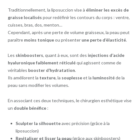
Traditionnellement, la liposuccion vise à
éliminer les excès de
graisse localisés
pour redéfinir les contours du corps : ventre,
cuisses, bras, dos, menton…
Cependant, après une perte de volume graisseux, la peau peut
paraître
moins tonique
ou présenter
une perte d’élasticité
.
Les
skinboosters
, quant à eux, sont des
injections d’acide
hyaluronique faiblement réticulé
qui agissent comme de
véritables
booster d’hydratation
.
Ils améliorent la
texture
, la
souplesse
et la
luminosité
de la
peau sans modifier les volumes.
En associant ces deux techniques, le chirurgien esthétique vise
un
double bénéfice
:
Sculpter la silhouette
avec précision (grâce à la
liposuccion)
Revitaliser et lisser la peau
(grâce aux skinboosters)