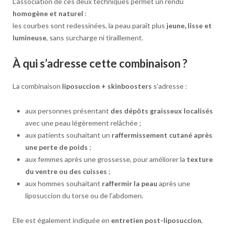
L’association de ces deux techniques permet un rendu
homogène et naturel
:
les courbes sont redessinées, la peau paraît plus
jeune, lisse et
lumineuse
, sans surcharge ni tiraillement.
À qui s’adresse cette combinaison ?
La combinaison
liposuccion + skinboosters
s’adresse :
aux personnes présentant
des dépôts graisseux localisés
avec une peau légèrement relâchée ;
aux patients souhaitant un
raffermissement cutané après
une perte de poids
;
aux femmes après une grossesse, pour améliorer la
texture
du ventre ou des cuisses
;
aux hommes souhaitant
raffermir la peau
après une
liposuccion du torse ou de l’abdomen.
Elle est également indiquée en
entretien post-liposuccion
,