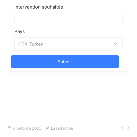
Navi
6 octobre 2025
La rédaction
de