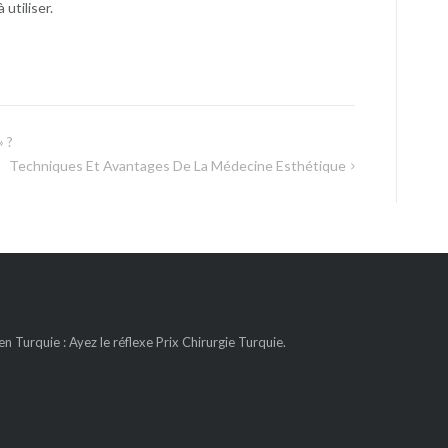
utiliser.
» ?
Techniques Et Avantages De La Médecine Esthétique
n Turquie : Ayez le réflexe Prix Chirurgie Turquie.