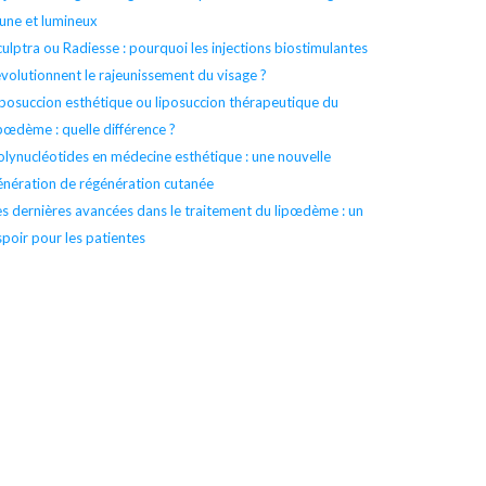
eune et lumineux
culptra ou Radiesse : pourquoi les injections biostimulantes
évolutionnent le rajeunissement du visage ?
iposuccion esthétique ou liposuccion thérapeutique du
ipœdème : quelle différence ?
olynucléotides en médecine esthétique : une nouvelle
énération de régénération cutanée
es dernières avancées dans le traitement du lipœdème : un
spoir pour les patientes