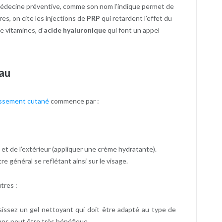
 médecine préventive, comme son nom l’indique permet de
res, on cite les injections de
PRP
qui retardent l’effet du
e vitamines, d’
acide hyaluronique
qui font un appel
eau
llissement cutané
commence par :
) et de l’extérieur (appliquer une crème hydratante).
e général se reflétant ainsi sur le visage.
tres :
isissez un gel nettoyant qui doit être adapté au type de
ps peut être très bénéfique.