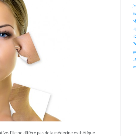
j
S
r
L
l
P
g
L
e
ive. Elle ne diffère pas de la médecine esthétique