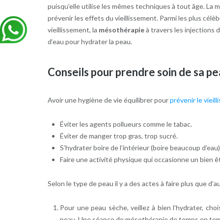
puisqu’elle utilise les mêmes techniques à tout âge. La
prévenir les effets du vieillissement. Parmi les plus célèb
vieillissement, la
mésothérapie
à travers les injections d
d‘eau pour hydrater la peau.
Conseils pour prendre soin de sa p
Avoir une hygiène de vie équilibrer pour
prévenir le viei
Éviter les agents pollueurs comme le tabac.
Éviter de manger trop gras, trop sucré.
S’hydrater boire de l’intérieur (boire beaucoup d’eau
Faire une activité physique qui occasionne un bien êtr
Selon le type de peau il y a des actes à faire plus que d’au
Pour une peau sèche, veillez à bien l’hydrater, cho
peau. Une séance de mésothérapie de temps en tem