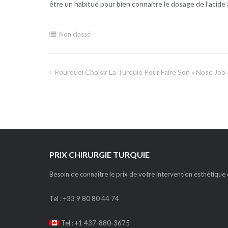
être un habitué pour bien connaitre le dosage de l’acide à 
Non classé
Pourquoi Choisir La Turquie Pour Faire Son « Nose Job 
Navigation
de
l’article
PRIX CHIRURGIE TURQUIE
Besoin de connaître le prix de votre intervention esthétique e
Tel :
+33 9 80 80 44 74
Tel : +1 437-880-3675