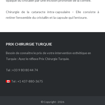
opaque du cristallin par une incision profonde de la cornée.
Chirurgie de la cataracte intra-capsulaire – Elle consiste à
retirer l’ensemble du cristallin et la capsule qui l’entoure.
PRIX CHIRURGIE TURQUIE
Besoin de connaître le prix de votre intervention esthétique en
Turquie : Ayez le réflexe Prix Chirurgie Turquie.
Tel :
+33 9 80 80 44 74
Tel : +1 437-880-3675
© Copyright - 2026