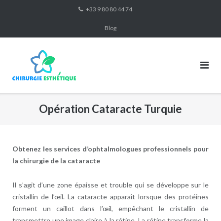
Skip
+33 9 80 80 44 74
to
Blog
content
Opération Cataracte Turquie
Obtenez les services d’ophtalmologues professionnels pour
la chirurgie de la cataracte
Il s’agit d’une zone épaisse et trouble qui se développe sur le
cristallin de l’œil. La cataracte apparaît lorsque des protéines
forment un caillot dans l’œil, empêchant le cristallin de
transmettre une image claire à la rétine. La rétine transforme la