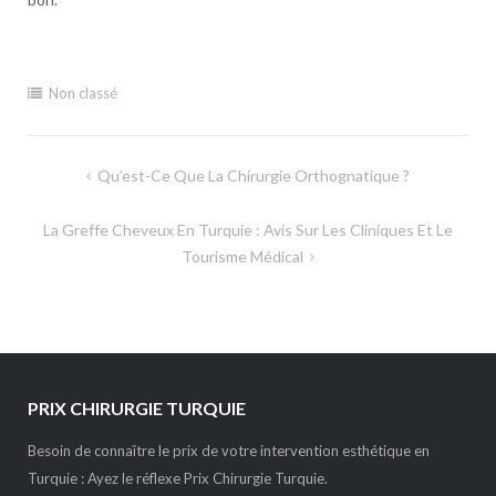
Non classé
Navigation
Qu’est-Ce Que La Chirurgie Orthognatique ?
de
La Greffe Cheveux En Turquie : Avis Sur Les Cliniques Et Le
l’article
Tourisme Médical
PRIX CHIRURGIE TURQUIE
Besoin de connaître le prix de votre intervention esthétique en
Turquie : Ayez le réflexe Prix Chirurgie Turquie.