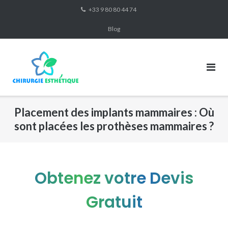
Skip
+33 9 80 80 44 74
to
Blog
content
Placement des implants mammaires : Où
sont placées les prothèses mammaires ?
Obtenez votre Devis
Gratuit