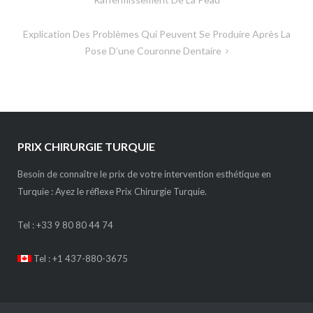
de
l’article
Explication Des Problèmes Qui Peuvent Se Produire Après La
Pose D’une Couronne Dentaire
PRIX CHIRURGIE TURQUIE
Besoin de connaître le prix de votre intervention esthétique en
Turquie : Ayez le réflexe Prix Chirurgie Turquie.
Tel :
+33 9 80 80 44 74
Tel : +1 437-880-3675