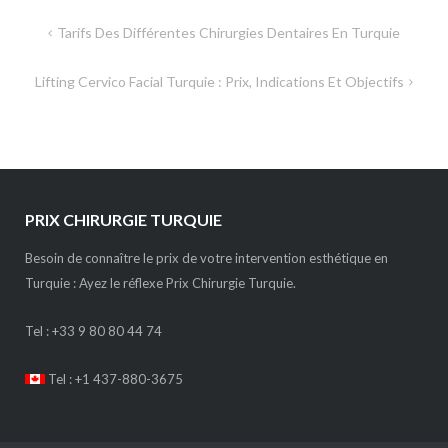
Navigation
Tarifs Des Différentes Chirurgies Dentaires En Turquie
de
Lifting Cervico Facial Turquie : Prix, Indications Et Objectifs
l’article
PRIX CHIRURGIE TURQUIE
Besoin de connaître le prix de votre intervention esthétique en
Turquie : Ayez le réflexe Prix Chirurgie Turquie.
Tel :
+33 9 80 80 44 74
Tel : +1 437-880-3675