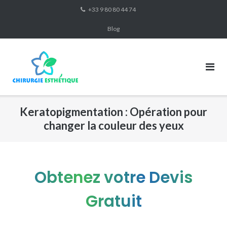
Skip
+33 9 80 80 44 74
to
Blog
content
Keratopigmentation : Opération pour
changer la couleur des yeux
Obtenez votre Devis
Gratuit