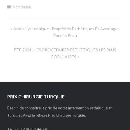
Non classé
Navigation
Acide Hyaluronique : Propriétés Esthétiques Et Avantages
de
Pour La Peau
l’article
ÉTÉ 2021 : LES PROCÉDURES ESTHÉTIQUES LES PLUS
POPULAIRES
PRIX CHIRURGIE TURQUIE
Besoin de connaître le prix de votre intervention esthétique en
Turquie : Ayez le réflexe Prix Chirurgie Turquie.
Tel :
+33 9 80 80 44 74