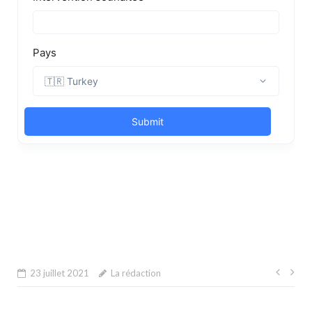
Navi
23 juillet 2021
La rédaction
de
l’arti