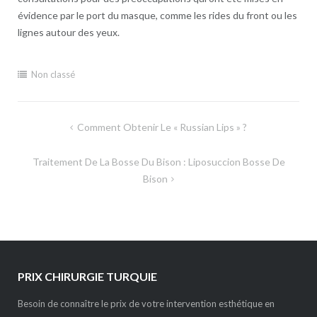
évidence par le port du masque, comme les rides du front ou les
lignes autour des yeux.
Non classé
Navigation
Comment Obtenir Le « Russian Lips » ?
de
Traitement De La Bosse Du Bison : Liposuccion Bosse De
l’article
Bison
PRIX CHIRURGIE TURQUIE
Besoin de connaître le prix de votre intervention esthétique en