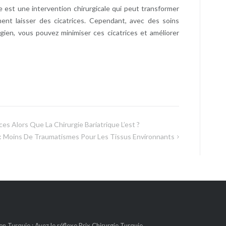
 est une intervention chirurgicale qui peut transformer
ent laisser des cicatrices. Cependant, avec des soins
rgien, vous pouvez minimiser ces cicatrices et améliorer
s Alors Que La Chirurgie Bariatrique L’est ?
 : Moins De Traumatismes Pour Les Tissus Environnants
n Turquie : Ayez le réflexe Prix Chirurgie Turquie.