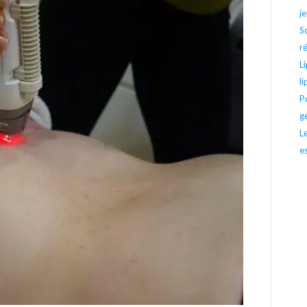
j
S
r
L
l
P
g
L
e