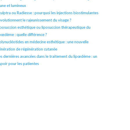
eune et lumineux
culptra ou Radiesse : pourquoi les injections biostimulantes
évolutionnent le rajeunissement du visage ?
iposuccion esthétique ou liposuccion thérapeutique du
ipœdème : quelle différence ?
olynucléotides en médecine esthétique : une nouvelle
énération de régénération cutanée
es dernières avancées dans le traitement du lipœdème : un
spoir pour les patientes