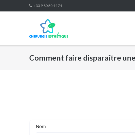
Skip
+33 9 80 80 44 74
to
content
Comment faire disparaître une