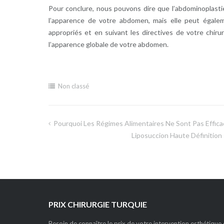
Pour conclure, nous pouvons dire que l’abdominoplastie
l’apparence de votre abdomen, mais elle peut égalem
appropriés et en suivant les directives de votre chiru
l’apparence globale de votre abdomen.
Non classé
Pourquoi Les Régimes Alimentaires Ne Sont Pas Efficace
Navigation
Liposuccion Haute Définition
de
l’article
PRIX CHIRURGIE TURQUIE
Besoin de connaître le prix de votre intervention esthétique e