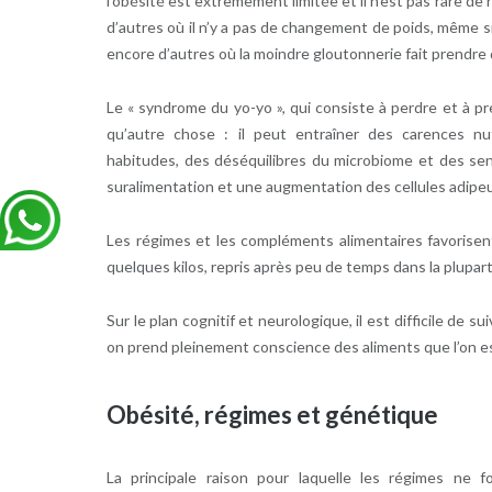
l’obésité est extrêmement limitée et il n’est pas rare d
d’autres où il n’y a pas de changement de poids, même si 
encore d’autres où la moindre gloutonnerie fait prendre d
Le « syndrome du yo-yo », qui consiste à perdre et à p
qu’autre chose : il peut entraîner des carences nut
habitudes, des déséquilibres du microbiome et des sens
suralimentation et une augmentation des cellules adipe
Les régimes et les compléments alimentaires favorise
quelques kilos, repris après peu de temps dans la plupart
Sur le plan cognitif et neurologique, il est difficile de s
on prend pleinement conscience des aliments que l’on es
Obésité, régimes et génétique
La principale raison pour laquelle les régimes ne 