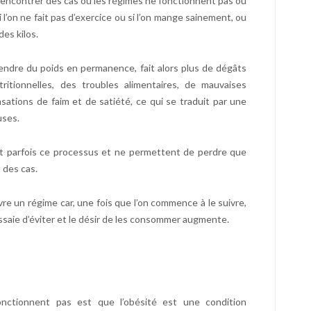
e rencontrer des cas où les régimes ne fonctionnent pas ou
l’on ne fait pas d’exercice ou si l’on mange sainement, ou
es kilos.
rendre du poids en permanence, fait alors plus de dégâts
ritionnelles, des troubles alimentaires, de mauvaises
ations de faim et de satiété, ce qui se traduit par une
uses.
nt parfois ce processus et ne permettent de perdre que
 des cas.
uivre un régime car, une fois que l’on commence à le suivre,
saie d’éviter et le désir de les consommer augmente.
fonctionnent pas est que l’obésité est une condition