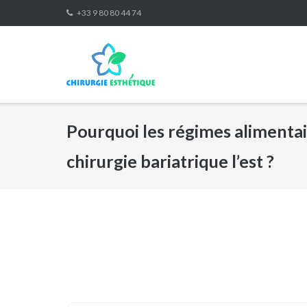
Skip
+33 9 80 80 44 74
to
content
Pourquoi les régimes alimentair
chirurgie bariatrique l’est ?