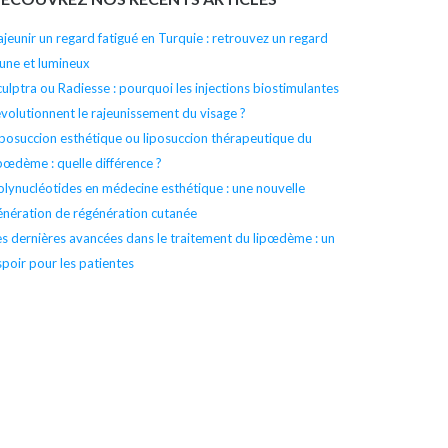
l’article
ajeunir un regard fatigué en Turquie : retrouvez un regard
eune et lumineux
culptra ou Radiesse : pourquoi les injections biostimulantes
évolutionnent le rajeunissement du visage ?
iposuccion esthétique ou liposuccion thérapeutique du
ipœdème : quelle différence ?
olynucléotides en médecine esthétique : une nouvelle
énération de régénération cutanée
es dernières avancées dans le traitement du lipœdème : un
spoir pour les patientes