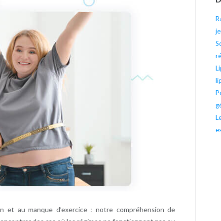
R
j
S
r
L
l
P
g
L
e
ion et au manque d’exercice : notre compréhension de