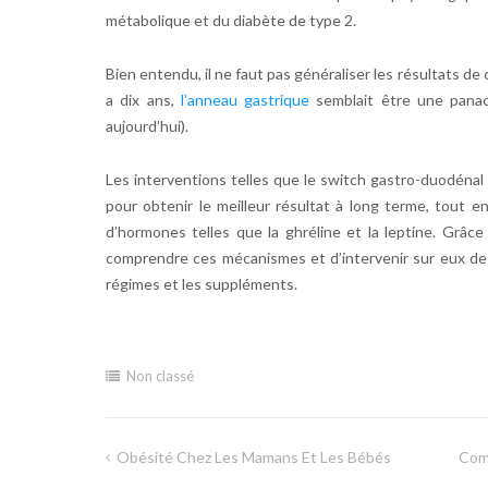
métabolique et du diabète de type 2.
Bien entendu, il ne faut pas généraliser les résultats de 
a dix ans,
l’anneau gastrique
semblait être une panac
aujourd’hui).
Les interventions telles que le switch gastro-duodénal
pour obtenir le meilleur résultat à long terme, tout 
d’hormones telles que la ghréline et la leptine. Grâ
comprendre ces mécanismes et d’intervenir sur eux de m
régimes et les suppléments.
Non classé
Obésité Chez Les Mamans Et Les Bébés
Comm
Navigation