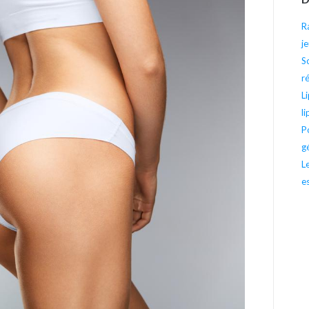
R
j
S
r
L
l
P
g
L
e