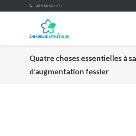
Skip
+33 9 80 80 44 74
to
content
Quatre choses essentielles à s
d’augmentation fessier