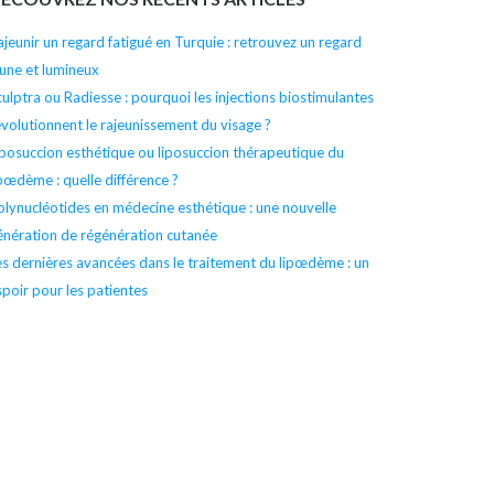
l’article
ajeunir un regard fatigué en Turquie : retrouvez un regard
eune et lumineux
culptra ou Radiesse : pourquoi les injections biostimulantes
évolutionnent le rajeunissement du visage ?
iposuccion esthétique ou liposuccion thérapeutique du
ipœdème : quelle différence ?
olynucléotides en médecine esthétique : une nouvelle
énération de régénération cutanée
es dernières avancées dans le traitement du lipœdème : un
spoir pour les patientes