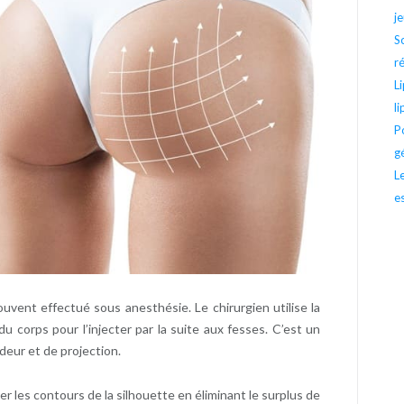
j
S
r
L
l
P
g
L
e
ouvent effectué sous anesthésie. Le chirurgien utilise la
du corps pour l’injecter par la suite aux fesses. C’est un
ndeur et de projection.
ner les contours de la silhouette en éliminant le surplus de