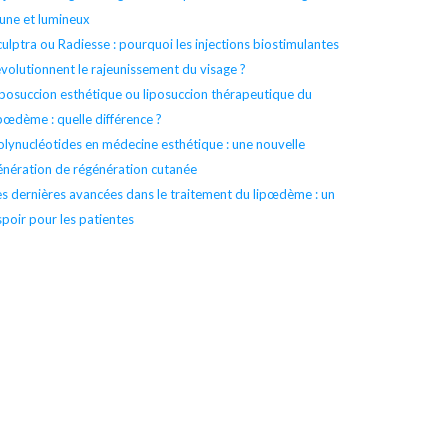
eune et lumineux
culptra ou Radiesse : pourquoi les injections biostimulantes
évolutionnent le rajeunissement du visage ?
iposuccion esthétique ou liposuccion thérapeutique du
ipœdème : quelle différence ?
olynucléotides en médecine esthétique : une nouvelle
énération de régénération cutanée
es dernières avancées dans le traitement du lipœdème : un
spoir pour les patientes