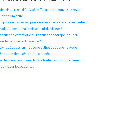
l’article
ajeunir un regard fatigué en Turquie : retrouvez un regard
eune et lumineux
culptra ou Radiesse : pourquoi les injections biostimulantes
évolutionnent le rajeunissement du visage ?
iposuccion esthétique ou liposuccion thérapeutique du
ipœdème : quelle différence ?
olynucléotides en médecine esthétique : une nouvelle
énération de régénération cutanée
es dernières avancées dans le traitement du lipœdème : un
spoir pour les patientes