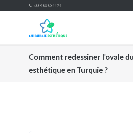
Skip
+33 9 80 80 44 74
to
content
Comment redessiner l’ovale du 
esthétique en Turquie ?