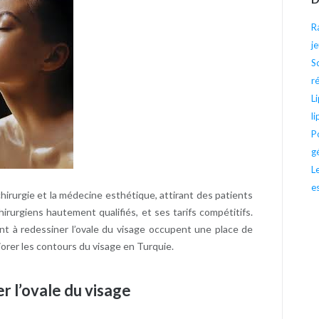
R
j
S
r
L
l
P
g
L
e
hirurgie et la médecine esthétique, attirant des patients
rurgiens hautement qualifiés, et ses tarifs compétitifs.
ant à redessiner l’ovale du visage occupent une place de
iorer les contours du visage en Turquie.
r l’ovale du visage