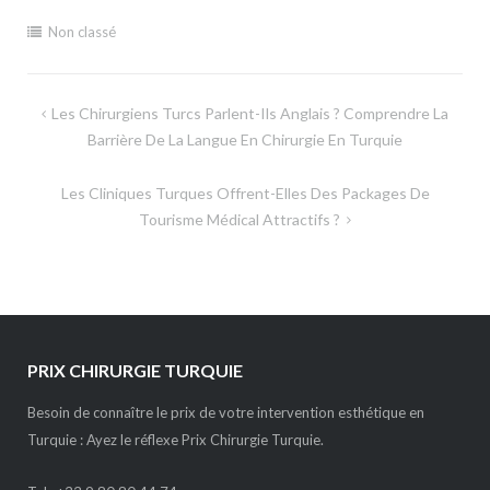
Non classé
Navigation
Les Chirurgiens Turcs Parlent-Ils Anglais ? Comprendre La
de
Barrière De La Langue En Chirurgie En Turquie
l’article
Les Cliniques Turques Offrent-Elles Des Packages De
Tourisme Médical Attractifs ?
PRIX CHIRURGIE TURQUIE
Besoin de connaître le prix de votre intervention esthétique en
Turquie : Ayez le réflexe Prix Chirurgie Turquie.