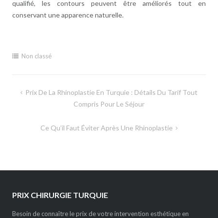
qualifié, les contours peuvent être améliorés tout en
conservant une apparence naturelle.
Non classé
Navigation
Prix De La Rhinoplastie En Turquie : Détails Du Tarif Tout
de
Compris Pour Le Séjour
l’article
Ce Qu’il Faut Éviter Après Une Rhinoplastie
PRIX CHIRURGIE TURQUIE
Besoin de connaître le prix de votre intervention esthétique en