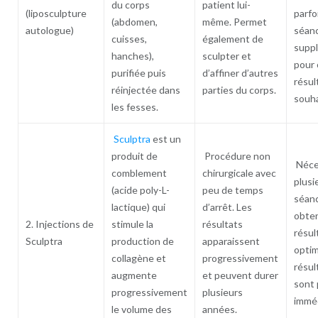
du corps
patient lui-
(liposculpture
parfo
(abdomen,
même. Permet
autologue)
séan
cuisses,
également de
supp
hanches),
sculpter et
pour 
purifiée puis
d’affiner d’autres
résul
réinjectée dans
parties du corps.
souha
les fesses.
Sculptra
est un
produit de
Procédure non
Néce
comblement
chirurgicale avec
plusi
(acide poly-L-
peu de temps
séan
lactique) qui
d’arrêt. Les
obten
2. Injections de
stimule la
résultats
résul
Sculptra
production de
apparaissent
optim
collagène et
progressivement
résul
augmente
et peuvent durer
sont 
progressivement
plusieurs
imméd
le volume des
années.