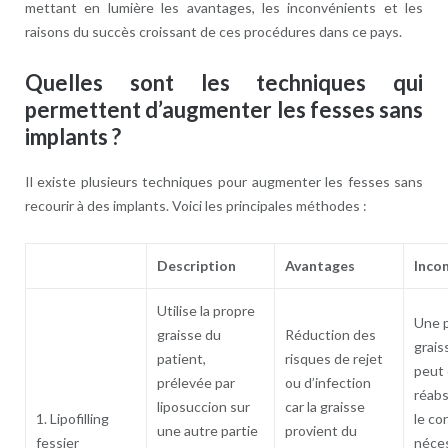
mettant en lumière les avantages, les inconvénients et les
raisons du succès croissant de ces procédures dans ce pays.
Quelles sont les techniques qui
permettent d’augmenter les fesses sans
implants ?
Il existe plusieurs techniques pour augmenter les fesses sans
recourir à des implants. Voici les principales méthodes :
Description
Avantages
Inco
Utilise la propre
Une p
graisse du
Réduction des
grais
patient,
risques de rejet
peut 
prélevée par
ou d’infection
réabs
liposuccion sur
car la graisse
1. Lipofilling
le co
une autre partie
provient du
fessier
néce