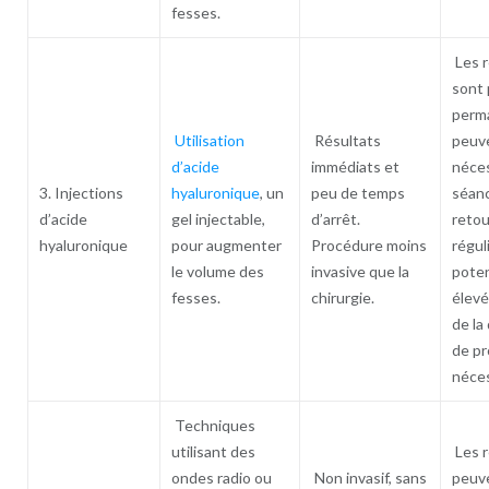
fesses.
Les r
sont 
perm
Utilisation
Résultats
peuv
d’acide
immédiats et
néces
3. Injections
hyaluronique
, un
peu de temps
séan
d’acide
gel injectable,
d’arrêt.
reto
hyaluronique
pour augmenter
Procédure moins
régul
le volume des
invasive que la
pote
fesses.
chirurgie.
élevé
de la
de pr
néces
Techniques
utilisant des
Les r
ondes radio ou
Non invasif, sans
peuv