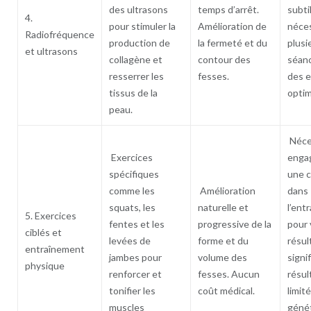
des ultrasons
temps d’arrêt.
subti
4.
pour stimuler la
Amélioration de
néce
Radiofréquence
production de
la fermeté et du
plusi
et ultrasons
collagène et
contour des
séan
resserrer les
fesses.
des e
tissus de la
optim
peau.
Néce
Exercices
enga
spécifiques
une 
comme les
Amélioration
dans
squats, les
naturelle et
l’ent
5. Exercices
fentes et les
progressive de la
pour 
ciblés et
levées de
forme et du
résul
entraînement
jambes pour
volume des
signif
physique
renforcer et
fesses. Aucun
résul
tonifier les
coût médical.
limité
muscles
génét