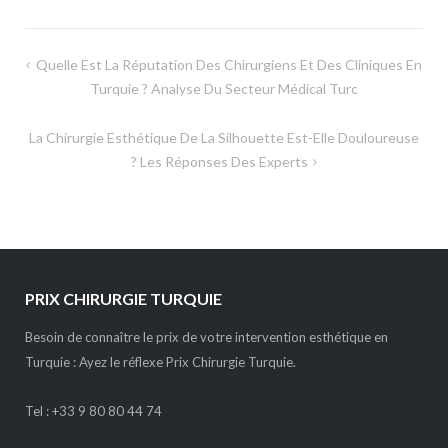
Navigation
Quelle Est La Réputation Des Chirurgiens Et Des Cliniques En
de
Turquie ? Analyse Du Secteur Médical Turc
l’article
La Chirurgie Esthétique De La Silhouette Est-Elle Douloureuse
? Les Réponses Des Experts
PRIX CHIRURGIE TURQUIE
Besoin de connaître le prix de votre intervention esthétique en
Turquie : Ayez le réflexe Prix Chirurgie Turquie.
Tel :
+33 9 80 80 44 74