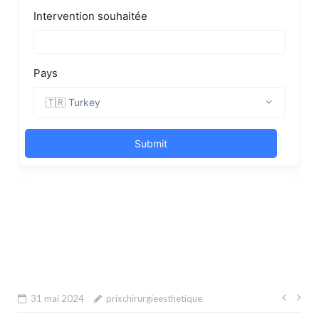
Navi
31 mai 2024
prixchirurgieesthetique
de