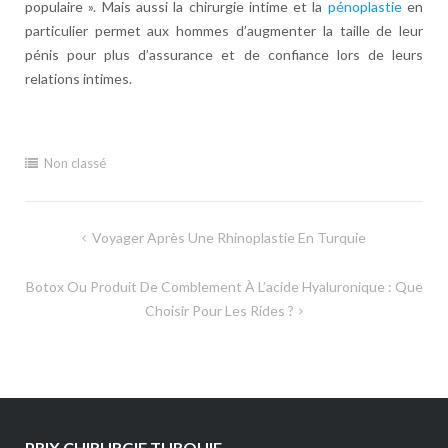
populaire ». Mais aussi la chirurgie intime et la
pénoplastie
en
particulier permet aux hommes d’augmenter la taille de leur
pénis pour plus d’assurance et de confiance lors de leurs
relations intimes.
Non classé
Navigation
Voyager Après Une Rhinoplastie En Turquie
de
Botox Ou Produit De Comblement À L’acide Hyaluronique : Que
l’article
Choisir Pour Les Rides ?
PRIX CHIRURGIE TURQUIE