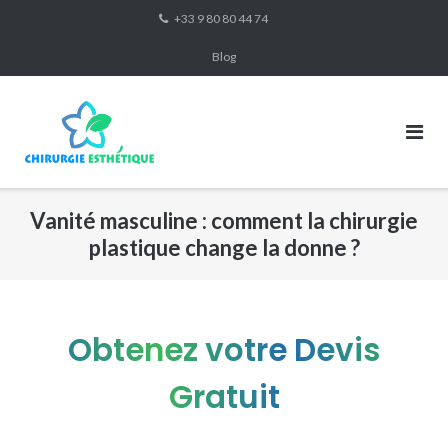
Skip
+33 9 80 80 44 74
to
Blog
content
Vanité masculine : comment la chirurgie
plastique change la donne ?
Obtenez votre Devis
Gratuit