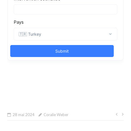
Navi
28 mai 2024
Coralie Weber
de
l’arti