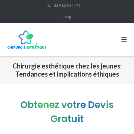
Skip
+33 9 80 80 44 74
to
Blog
content
Chirurgie esthétique chez les jeunes:
Tendances et implications éthiques
Obtenez votre Devis
Gratuit